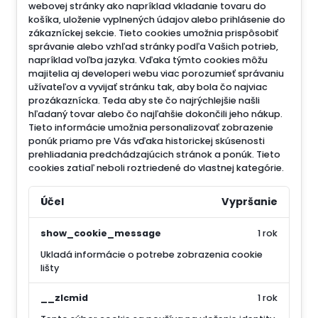
webovej stránky ako napríklad vkladanie tovaru do
košíka, uloženie vyplnených údajov alebo prihlásenie do
zákazníckej sekcie.
Tieto cookies umožnia prispôsobiť
správanie alebo vzhľad stránky podľa Vašich potrieb,
napríklad voľba jazyka.
Vďaka týmto cookies môžu
majitelia aj developeri webu viac porozumieť správaniu
užívateľov a vyvijať stránku tak, aby bola čo najviac
prozákaznícka. Teda aby ste čo najrýchlejšie našli
hľadaný tovar alebo čo najľahšie dokončili jeho nákup.
Tieto informácie umožnia personalizovať zobrazenie
ponúk priamo pre Vás vďaka historickej skúsenosti
prehliadania predchádzajúcich stránok a ponúk.
Tieto
cookies zatiaľ neboli roztriedené do vlastnej kategórie.
Účel
Vypršanie
show_cookie_message
1 rok
Ukladá informácie o potrebe zobrazenia cookie
lišty
__zlcmid
1 rok