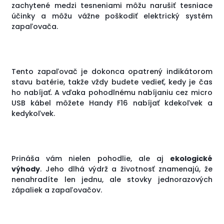
zachytené medzi tesneniami môžu narušiť tesniace
účinky a môžu vážne poškodiť elektrický systém
zapaľovača.
Tento zapaľovač je dokonca opatrený indikátorom
stavu batérie, takže vždy budete vedieť, kedy je čas
ho nabíjať. A vďaka pohodlnému nabíjaniu cez micro
USB kábel môžete Handy F16 nabíjať kdekoľvek a
kedykoľvek.
Prináša vám nielen pohodlie, ale aj
ekologické
výhody
. Jeho dlhá výdrž a životnosť znamenajú, že
nenahradíte len jednu, ale stovky jednorazových
zápaliek a zapaľovačov.