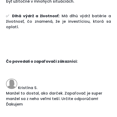
byť užitočné v mnohých situáciách.
✅
Dlhá výdrž a životnosť:
Má dlhú výdrž batérie a
životnosť, čo znamená, že je investíciou, ktorá sa
oplatí.
Čo povedali o zapaľovači zákazníci:
Kristína S.
Manžel to dostal, ako darček. Zapaľovač je super
manžel sa z neho veľmi teší. Určite odporúčam!
Ďakujem