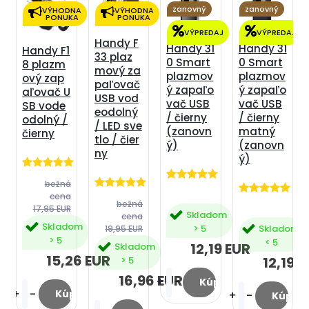
zanovný
zanovný
VÝHODNA
VÝHODNA
PONUKA
PONUKA
VÝPREDAJ
VÝPREDAJ
Handy F
Handy 31
Handy 31
Handy F1
33 plaz
0 Smart
0 Smart
8 plazm
mový za
plazmov
plazmov
ový zap
paľovač
ý zapaľo
ý zapaľo
aľovač U
USB vod
vač USB
vač USB
SB vode
eodolný
/ čierny
/ čierny
odolný /
/ LED sve
(zanovn
matný
čierny
tlo / čier
ý)
(zanovn
ny
ý)
bežná
cena
bežná
17,95 EUR
Skladom
cena
Skladom
> 5
Skladom
19,95 EUR
> 5
< 5
12,19 EUR
Skladom
15,26 EUR
12,19 
> 5
16,96 EUR
+
-
+
+
-
+
-