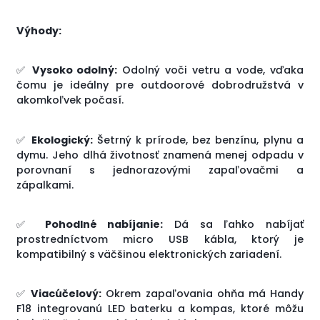
Výhody:
✅
Vysoko odolný:
Odolný voči vetru a vode, vďaka
čomu je ideálny pre outdoorové dobrodružstvá v
akomkoľvek počasí.
✅
Ekologický:
Šetrný k prírode, bez benzínu, plynu a
dymu. Jeho dlhá životnosť znamená menej odpadu v
porovnaní s jednorazovými zapaľovačmi a
zápalkami.
✅
Pohodlné nabíjanie:
Dá sa ľahko nabíjať
prostredníctvom micro USB kábla, ktorý je
kompatibilný s väčšinou elektronických zariadení.
✅
Viacúčelový:
Okrem zapaľovania ohňa má Handy
F18 integrovanú LED baterku a kompas, ktoré môžu