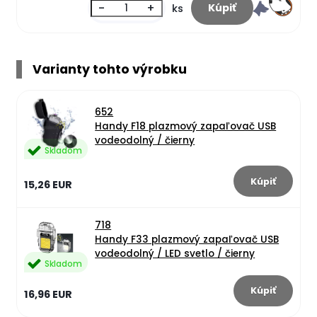
-
+
ks
Varianty tohto výrobku
652
Handy F18 plazmový zapaľovač USB
vodeodolný / čierny
Skladom
15,26 EUR
718
Handy F33 plazmový zapaľovač USB
vodeodolný / LED svetlo / čierny
Skladom
16,96 EUR