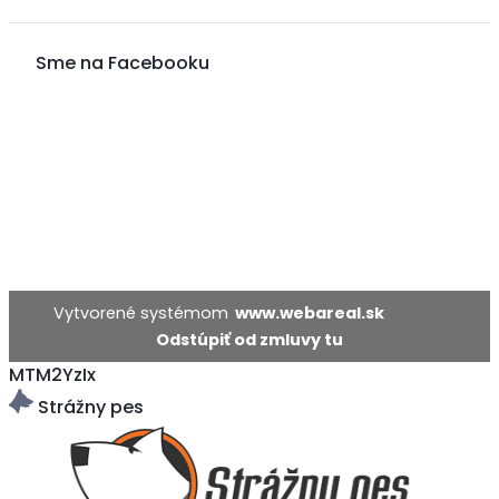
Sme na Facebooku
Vytvorené systémom
www.webareal.sk
MTM2YzIx
Strážny pes