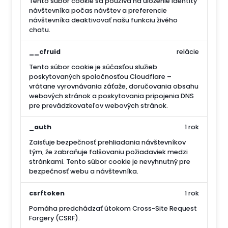
Tento súbor cookie sa používa na uloženie identity
návštevníka počas návštev a preferencie
návštevníka deaktivovať našu funkciu živého
chatu.
__cfruid
relácie
Tento súbor cookie je súčasťou služieb
poskytovaných spoločnosťou Cloudflare –
vrátane vyrovnávania záťaže, doručovania obsahu
webových stránok a poskytovania pripojenia DNS
pre prevádzkovateľov webových stránok.
_auth
1 rok
Zaisťuje bezpečnosť prehliadania návštevníkov
tým, že zabraňuje falšovaniu požiadaviek medzi
stránkami. Tento súbor cookie je nevyhnutný pre
bezpečnosť webu a návštevníka.
csrftoken
1 rok
Pomáha predchádzať útokom Cross-Site Request
Forgery (CSRF).