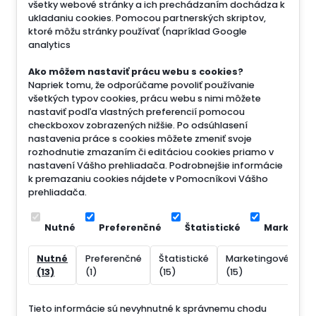
všetky webové stránky a ich prechádzaním dochádza k
ukladaniu cookies. Pomocou partnerských skriptov,
ktoré môžu stránky používať (napríklad Google
analytics
Ako môžem nastaviť prácu webu s cookies?
Napriek tomu, že odporúčame povoliť používanie
všetkých typov cookies, prácu webu s nimi môžete
nastaviť podľa vlastných preferencií pomocou
checkboxov zobrazených nižšie. Po odsúhlasení
nastavenia práce s cookies môžete zmeniť svoje
rozhodnutie zmazaním či editáciou cookies priamo v
nastavení Vášho prehliadača. Podrobnejšie informácie
k premazaniu cookies nájdete v Pomocníkovi Vášho
prehliadača.
Nutné
Preferenčné
Štatistické
Marketin
Nutné
Preferenčné
Štatistické
Marketingové
N
(13)
(1)
(15)
(15)
(
Tieto informácie sú nevyhnutné k správnemu chodu