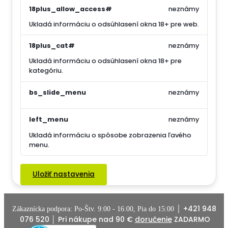
18plus_allow_access#
neznámy
Ukladá informáciu o odsúhlasení okna 18+ pre web.
18plus_cat#
neznámy
Ukladá informáciu o odsúhlasení okna 18+ pre
kategóriu.
bs_slide_menu
neznámy
left_menu
neznámy
Ukladá informáciu o spôsobe zobrazenia ľavého
menu.
Uložiť nastavenia
+421 948
Zákaznícka podpora: Po-Štv. 9:00 - 16:00, Pia do 15:00 │
076 520
│ Pri nákupe nad 90 €
doručenie
ZADARMO