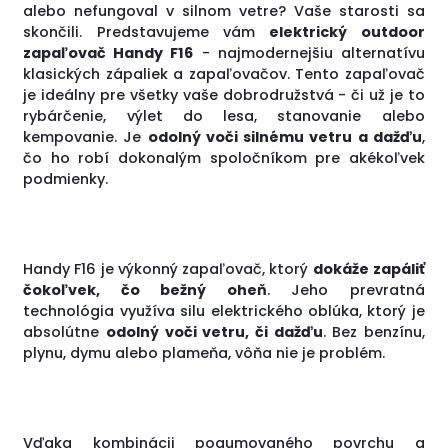
alebo nefungoval v silnom vetre? Vaše starosti sa
skončili. Predstavujeme vám
elektrický outdoor
zapaľovač Handy F16
- najmodernejšiu alternatívu
klasických zápaliek a zapaľovačov. Tento zapaľovač
je ideálny pre všetky vaše dobrodružstvá - či už je to
rybárčenie, výlet do lesa, stanovanie alebo
kempovanie. Je
odolný voči silnému vetru a dažďu
,
čo ho robí dokonalým spoločníkom pre akékoľvek
podmienky.
Handy F16 je výkonný zapaľovač, ktorý
dokáže
zapáliť
čokoľvek, čo bežný oheň
. Jeho prevratná
technológia využíva silu elektrického oblúka, ktorý je
absolútne
odolný voči vetru, či dažďu
. Bez benzínu,
plynu, dymu alebo plameňa, vôňa nie je problém.
Vďaka kombinácii pogumovaného povrchu a