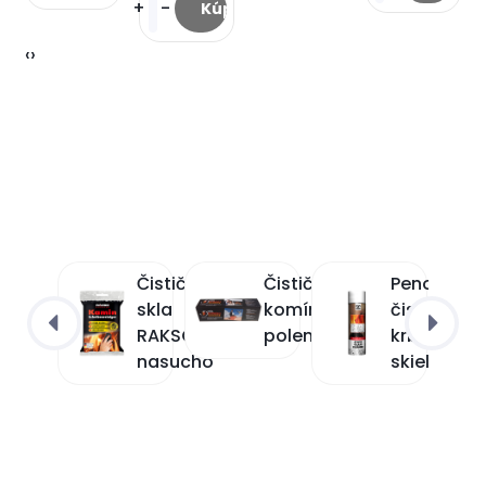
+
-
‹
›
Čistič
Čistič
Penový
Výhodná
skla
komína
čistič
ponuka
RAKSO
poleno
krbových
nasucho
skiel