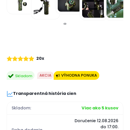
‹
›
20x
AKCIA
VÝHODNA PONUKA
Skladom
Transparentná história cien
Skladom:
Viac ako 5 kusov
Doručenie 12.08.2026
do 17:00.
Doba dodania