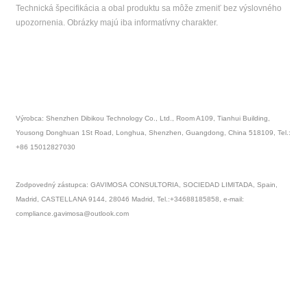
Technická špecifikácia a obal produktu sa môže zmeniť bez výslovného
upozornenia. Obrázky majú iba informatívny charakter.
Výrobca: Shenzhen Dibikou Technology Co., Ltd., Room A109, Tianhui Building,
Yousong Donghuan 1St Road, Longhua, Shenzhen, Guangdong, China 518109, Tel.:
+86 15012827030
Zodpovedný zástupca:
GAVIMOSA CONSULTORIA, SOCIEDAD LIMITADA, Spain,
Madrid, CASTELLANA 9144, 28046 Madrid, Tel.:+34688185858, e-mail:
compliance.gavimosa@outlook.com