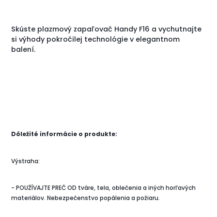
Skúste plazmový zapaľovač Handy F16 a vychutnajte
si výhody pokročilej technológie v elegantnom
balení.
Dôležité informácie o produkte:
Výstraha:
- POUŽÍVAJTE PREČ OD tváre, tela, oblečenia a iných horľavých
materiálov. Nebezpečenstvo popálenia a požiaru.