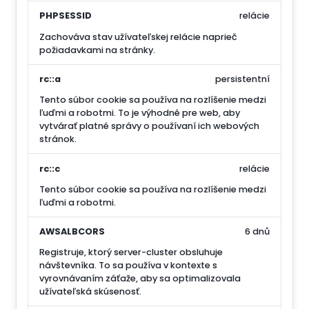
PHPSESSID
relácie
Zachováva stav užívateľskej relácie naprieč
požiadavkami na stránky.
rc::a
persistentní
Tento súbor cookie sa používa na rozlíšenie medzi
ľuďmi a robotmi. To je výhodné pre web, aby
vytvárať platné správy o používaní ich webových
stránok.
rc::c
relácie
Tento súbor cookie sa používa na rozlíšenie medzi
ľuďmi a robotmi.
AWSALBCORS
6 dnů
Registruje, ktorý server-cluster obsluhuje
návštevníka. To sa používa v kontexte s
vyrovnávaním záťaže, aby sa optimalizovala
užívateľská skúsenosť.