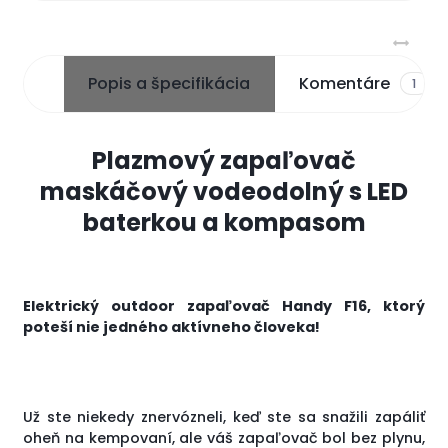
Popis a špecifikácia
Komentáre
1
Plazmový zapaľovač
maskáčový vodeodolný s LED
baterkou a kompasom
Elektrický outdoor zapaľovač Handy F16, ktorý
poteší nie jedného aktívneho človeka!
Už ste niekedy znervózneli, keď ste sa snažili zapáliť
oheň na kempovaní, ale váš zapaľovač bol bez plynu,