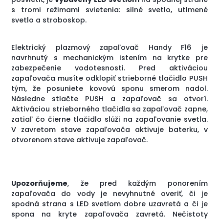
s tromi režimami svietenia: silné svetlo, utlmené
svetlo a stroboskop.
Elektrický plazmový zapaľovač Handy F16 je
navrhnutý s mechanickým istením na krytke pre
zabezpečenie vodotesnosti. Pred aktiváciou
zapaľovača musíte odklopiť strieborné tlačidlo PUSH
tým, že posuniete kovovú sponu smerom nadol.
Následne stlačte PUSH a zapaľovač sa otvorí.
Aktiváciou strieborného tlačidla sa zapaľovač zapne,
zatiaľ čo čierne tlačidlo slúži na zapaľovanie svetla.
V zavretom stave zapaľovača aktivuje baterku, v
otvorenom stave aktivuje zapaľovač.
Upozorňujeme
, že pred každým ponorením
zapaľovača do vody je nevyhnutné overiť, či je
spodná strana s LED svetlom dobre uzavretá a či je
spona na kryte zapaľovača zavretá. Nečistoty