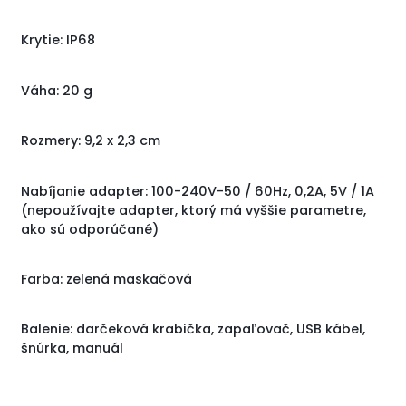
Krytie: IP68
Váha: 20 g
Rozmery: 9,2 x 2,3 cm
Nabíjanie
adapter
:
100-240V
-
50
/
60Hz
,
0,2A
,
5V
/
1A
(
nepoužívajte
adapter
,
ktorý má
vyššie parametre
,
ako
sú
odporúčané
)
Farba: zelená maskačová
Balenie: darčeková krabička, zapaľovač, USB kábel,
šnúrka, manuál