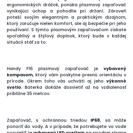
ergonomických drážok, ponúka plazmový zapaľovač
vynikajúci úchop a pohodlie pri držaní. Zároveň
poteší svojím elegantným a praktickým dizajnom,
ktorý zaručuje nielen komfort, ale aj bezpečie pri jeho
používaní. S týmto plazmovým zapaľovačom získate
spoľahlivý a štýlový doplnok, ktorý bude v každej
situácii stáť za to.
Handy F16 plazmový zapaľovač je
vybavený
kompasom
, ktorý vám poskytne presnú orientáciu v
prírode. Okrem toho vás uchváti aj jeho
výkonné
svetlo
. Baterka dokáže dosvietiť až na vzdialenosť
približne 35 metrov.
Zapaľovač, s ochrannou triedou
IP68
, sa môže
ponoriť do vody. A v prípade, že potrebujete vo vode
posvietiť, je
vybavený
LED svetlom
na spodnej strane