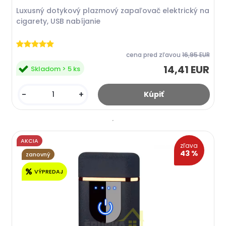
Luxusný dotykový plazmový zapaľovač elektrický na
cigarety, USB nabíjanie
cena pred zľavou
16,95 EUR
14,41 EUR
Skladom > 5 ks
-
+
AKCIA
zľava
43 %
zanovný
VÝPREDAJ