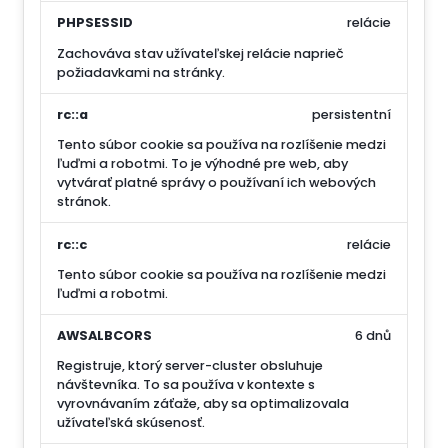
PHPSESSID
relácie
Zachováva stav užívateľskej relácie naprieč
požiadavkami na stránky.
rc::a
persistentní
Tento súbor cookie sa používa na rozlíšenie medzi
ľuďmi a robotmi. To je výhodné pre web, aby
vytvárať platné správy o používaní ich webových
stránok.
rc::c
relácie
Tento súbor cookie sa používa na rozlíšenie medzi
ľuďmi a robotmi.
AWSALBCORS
6 dnů
Registruje, ktorý server-cluster obsluhuje
návštevníka. To sa používa v kontexte s
vyrovnávaním záťaže, aby sa optimalizovala
užívateľská skúsenosť.