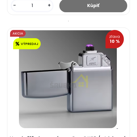
-
+
AKCIA
zľava
10 %
VÝPREDAJ