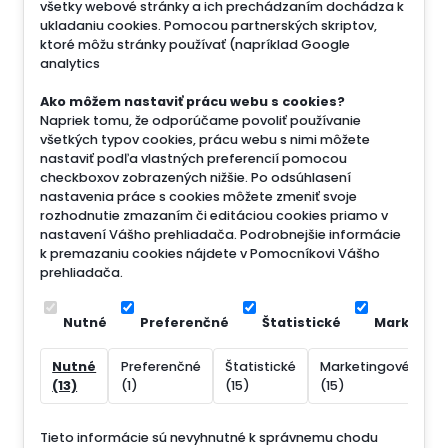
všetky webové stránky a ich prechádzaním dochádza k
ukladaniu cookies. Pomocou partnerských skriptov,
ktoré môžu stránky používať (napríklad Google
analytics
Ako môžem nastaviť prácu webu s cookies?
Napriek tomu, že odporúčame povoliť používanie
všetkých typov cookies, prácu webu s nimi môžete
nastaviť podľa vlastných preferencií pomocou
checkboxov zobrazených nižšie. Po odsúhlasení
nastavenia práce s cookies môžete zmeniť svoje
rozhodnutie zmazaním či editáciou cookies priamo v
nastavení Vášho prehliadača. Podrobnejšie informácie
k premazaniu cookies nájdete v Pomocníkovi Vášho
prehliadača.
Nutné
Preferenčné
Štatistické
Marketin
Nutné
Preferenčné
Štatistické
Marketingové
N
(13)
(1)
(15)
(15)
(
Tieto informácie sú nevyhnutné k správnemu chodu