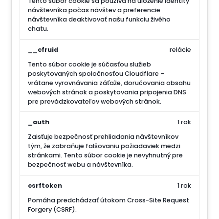
Tento súbor cookie sa používa na uloženie identity
návštevníka počas návštev a preferencie
návštevníka deaktivovať našu funkciu živého
chatu.
__cfruid
relácie
Tento súbor cookie je súčasťou služieb
poskytovaných spoločnosťou Cloudflare –
vrátane vyrovnávania záťaže, doručovania obsahu
webových stránok a poskytovania pripojenia DNS
pre prevádzkovateľov webových stránok.
_auth
1 rok
Zaisťuje bezpečnosť prehliadania návštevníkov
tým, že zabraňuje falšovaniu požiadaviek medzi
stránkami. Tento súbor cookie je nevyhnutný pre
bezpečnosť webu a návštevníka.
csrftoken
1 rok
Pomáha predchádzať útokom Cross-Site Request
Forgery (CSRF).