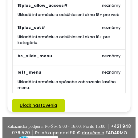
18plus_allow_access#
neznámy
Ukladá informáciu o odsúhlasení okna 18+ pre web.
18plus_cat#
neznámy
Ukladá informáciu o odsúhlasení okna 18+ pre
kategóriu.
bs_slide_menu
neznámy
left_menu
neznámy
Ukladá informáciu o spôsobe zobrazenia ľavého
menu.
Uložiť nastavenia
+421 948
Zákaznícka podpora: Po-Štv. 9:00 - 16:00, Pia do 15:00 │
076 520
│ Pri nákupe nad 90 €
doručenie
ZADARMO