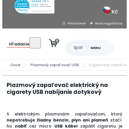
Kč
Prihlásenie
Nová registrácia
0
Hľadanie
Úvod
Plazmový zapaľovač USB
Cigaretový zapaľov
Plazmový zapaľovač elektrický na
cigarety USB nabíjanie dotykový
S elektrickým plazmovým zapaľovačom, ktorý
nepotrebuje žiadny benzín, plyn ani plameň
stačí
ho
nabiť
cez micro
USB kábel
zapáliť cigaretu je