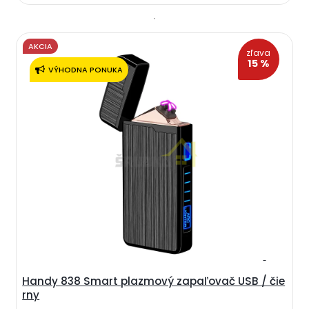
AKCIA
zľava
15 %
VÝHODNA PONUKA
Handy 838 Smart plazmový zapaľovač USB / čie
rny