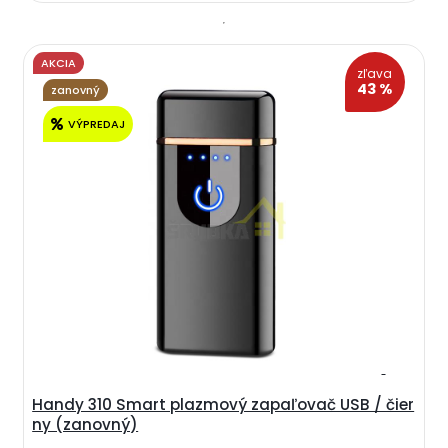
AKCIA
zľava
43 %
zanovný
VÝPREDAJ
Handy 310 Smart plazmový zapaľovač USB / čier
ny (zanovný)