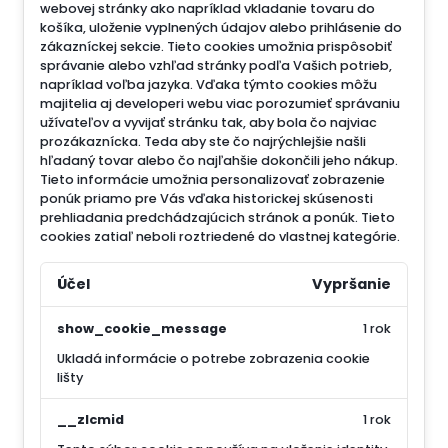
webovej stránky ako napríklad vkladanie tovaru do
košíka, uloženie vyplnených údajov alebo prihlásenie do
zákazníckej sekcie.
Tieto cookies umožnia prispôsobiť
správanie alebo vzhľad stránky podľa Vašich potrieb,
napríklad voľba jazyka.
Vďaka týmto cookies môžu
majitelia aj developeri webu viac porozumieť správaniu
užívateľov a vyvijať stránku tak, aby bola čo najviac
prozákaznícka. Teda aby ste čo najrýchlejšie našli
hľadaný tovar alebo čo najľahšie dokončili jeho nákup.
Tieto informácie umožnia personalizovať zobrazenie
ponúk priamo pre Vás vďaka historickej skúsenosti
prehliadania predchádzajúcich stránok a ponúk.
Tieto
cookies zatiaľ neboli roztriedené do vlastnej kategórie.
Účel
Vypršanie
show_cookie_message
1 rok
Ukladá informácie o potrebe zobrazenia cookie
lišty
__zlcmid
1 rok