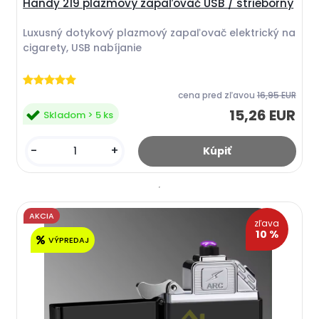
Handy 219 plazmový zapaľovač USB / strieborný
Luxusný dotykový plazmový zapaľovač elektrický na
cigarety, USB nabíjanie
cena pred zľavou
16,95 EUR
15,26 EUR
Skladom > 5 ks
-
+
AKCIA
zľava
10 %
VÝPREDAJ