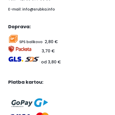
E-mail:
info@srubka.info
Doprava:
2,80 €
SPS balikovo
3,70 €
od 3,80 €
Platba kartou: