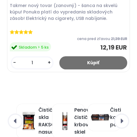
Takmer nový tovar (zanovný) - šanca na skvelú
kúpu! Ponuka platí do vypredania skladových
zásob! Elektrický na cigarety, USB nabíjanie.
cena pred zľavou
21,39 EUR
12,19 EUR
Skladom > 5 ks
-
+
Čistič
Penový
Čistič
Výhodná
skla
čistič
komína
ponuka
RAKSO
krbových
poleno
nasucho
skiel