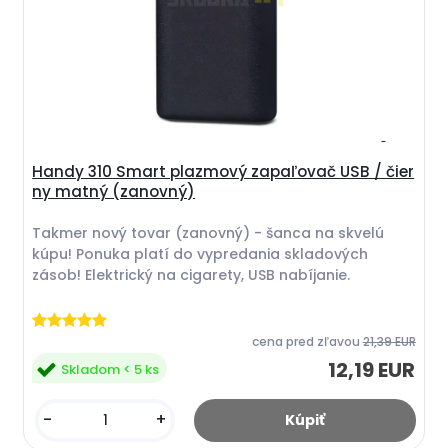
Handy 310 Smart plazmový zapaľovač USB / čier
ny matný (zanovný)
Takmer nový tovar (zanovný) - šanca na skvelú
kúpu! Ponuka platí do vypredania skladových
zásob! Elektrický na cigarety, USB nabíjanie.
cena pred zľavou
21,39 EUR
12,19 EUR
Skladom < 5 ks
-
+